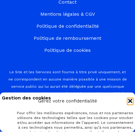
Contact
Mentions légales & CGV
Politique de confidentialité
Politique de remboursement
Politique de cookies
Le Site et les Services sont fournis à titre privé uniquement, et
ne correspondent en aucune manière possible à une mission de
service public qui lui aurait été déléguée par une quelconque
administration publique ou collectivité territoriale. Possibilité
Gérez votre confidentialité
d'effectuer vos démarches sans frais sur service-public.fr
Pour offrir les meilleures expériences, nous et nos partenaires
utilisons des technologies telles que les cookies pour stocker
et/ou accéder aux informations de l’appareil. Le consentement
à ces technologies nous permettra, ainsi qu’à nos partenaires,
Copyright © 2026 CNI
de traiter des données personnelles telles que le